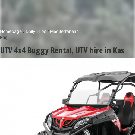
Homepage
/
Daily Trips
/
Mediterranean
Kaş
UTV 4x4 Buggy Rental, UTV hire in Kas