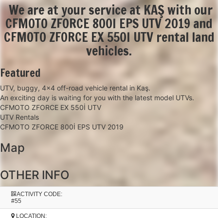
We are at your service at KAŞ with our
CFMOTO ZFORCE 800I EPS UTV 2019 and
CFMOTO ZFORCE EX 550I UTV rental land
vehicles.
Featured
UTV, buggy, 4x4 off-road vehicle rental in Kaş.
An exciting day is waiting for you with the latest model UTVs.
CFMOTO ZFORCE EX 550İ UTV
UTV Rentals
CFMOTO ZFORCE 800İ EPS UTV 2019
Map
+
OTHER INFO
−
ACTIVITY CODE:
#55
LOCATION: