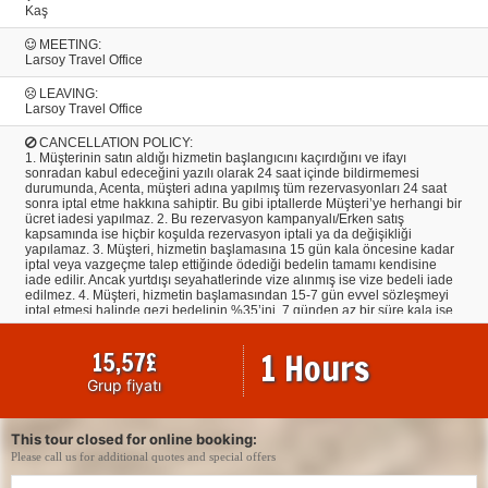
Kaş
MEETING:
Larsoy Travel Office
LEAVING:
Larsoy Travel Office
CANCELLATION POLICY:
1. Müşterinin satın aldığı hizmetin başlangıcını kaçırdığını ve ifayı
sonradan kabul edeceğini yazılı olarak 24 saat içinde bildirmemesi
durumunda, Acenta, müşteri adına yapılmış tüm rezervasyonları 24 saat
sonra iptal etme hakkına sahiptir. Bu gibi iptallerde Müşteri’ye herhangi bir
ücret iadesi yapılmaz. 2. Bu rezervasyon kampanyalı/Erken satış
kapsamında ise hiçbir koşulda rezervasyon iptali ya da değişikliği
yapılamaz. 3. Müşteri, hizmetin başlamasına 15 gün kala öncesine kadar
iptal veya vazgeçme talep ettiğinde ödediği bedelin tamamı kendisine
iade edilir. Ancak yurtdışı seyahatlerinde vize alınmış ise vize bedeli iade
edilmez. 4. Müşteri, hizmetin başlamasından 15-7 gün evvel sözleşmeyi
iptal etmesi halinde gezi bedelinin %35’ini, 7 günden az bir süre kala ise
tamamını cayma tazminatı olarak Acentaya ödemeyi kabul ve taahhüt
eder. Müşteri tarafından yapılan tarih değişiklikleri iptal hükmündedir. 5.
1 Hours
15,57
£
İndirimli hizmetin iptal/devri halinde Müşteri, hizmet başlangıcından tam 7
gün öncesine kadar hizmet bedelinin %50’sini, 7 günden az bir süre kala
Grup fiyatı
ise hizmet bedelinin tamamını Acenta’ya ödemeyi kabul ve taahhüt eder.
6. Yapılmış olan rezervasyonların iptallerinde ilgili otellerin ve havayolu
firmalarının kendi iptal şartlarının geçerli olmasından dolayı iptallere bağlı
olarak, hiçbir şekilde Acenta’dan kaynaklanmaksızın veya Acenta’nın
This tour closed for online booking:
Müşteri’den herhangi bir talebi olmaksızın, o biletin/ havayolu firmasının
Please call us for additional quotes and special offers
veya otelin şartları gereğince Müşteri’den ödeme talep edilebilir. 7.
Müşteri, satın almış olduğu tur, otel vb. programa devam etmesinin