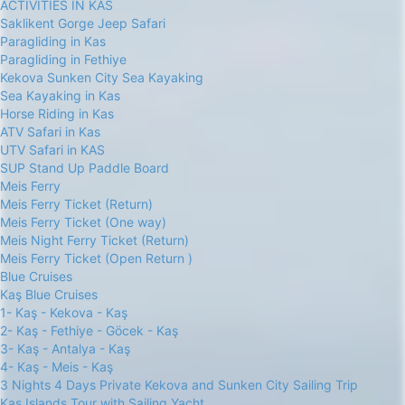
ACTIVITIES IN KAS
Saklikent Gorge Jeep Safari
Paragliding in Kas
Paragliding in Fethiye
Kekova Sunken City Sea Kayaking
Sea Kayaking in Kas
Horse Riding in Kas
ATV Safari in Kas
UTV Safari in KAS
SUP Stand Up Paddle Board
Meis Ferry
Meis Ferry Ticket (Return)
Meis Ferry Ticket (One way)
Meis Night Ferry Ticket (Return)
Meis Ferry Ticket (Open Return )
Blue Cruises
Kaş Blue Cruises
1- Kaş - Kekova - Kaş
2- Kaş - Fethiye - Göcek - Kaş
3- Kaş - Antalya - Kaş
4- Kaş - Meis - Kaş
3 Nights 4 Days Private Kekova and Sunken City Sailing Trip
Kas Islands Tour with Sailing Yacht