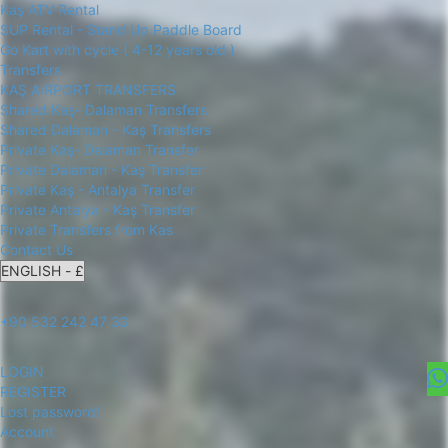
Kaş ATV Rental
SUP Rental - Stand Up Paddle Board
Go Kart with cycle ( 4-12 years old )
Transfers
KAŞ AIRPORT TRANSFERS
Shared Kaş- Dalaman Transfers
Shared Dalaman - Kaş Transfers
Private Kaş- Dalaman Transfer
Private Dalaman - Kaş Transfer
Private Kaş - Antalya Transfer
Private Antalya - Kaş Transfer
Private Transfers from Kas
Contact Us
+90 532 242 47 30
LOGIN
REGISTER
Lost password!
Account