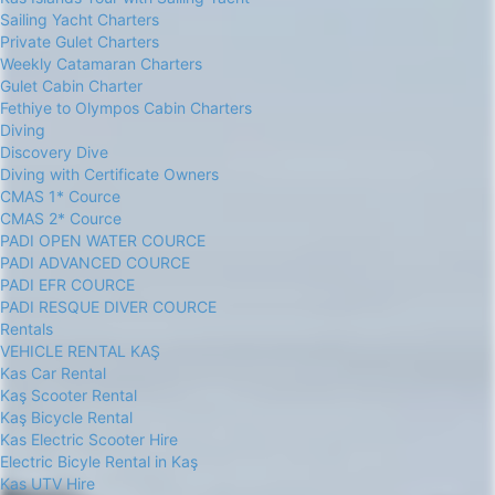
Sailing Yacht Charters
Private Gulet Charters
Weekly Catamaran Charters
Gulet Cabin Charter
Fethiye to Olympos Cabin Charters
Diving
Discovery Dive
Diving with Certificate Owners
CMAS 1* Cource
CMAS 2* Cource
PADI OPEN WATER COURCE
PADI ADVANCED COURCE
PADI EFR COURCE
PADI RESQUE DIVER COURCE
Rentals
VEHICLE RENTAL KAŞ
Kas Car Rental
Kaş Scooter Rental
Kaş Bicycle Rental
Kas Electric Scooter Hire
Electric Bicyle Rental in Kaş
Kas UTV Hire